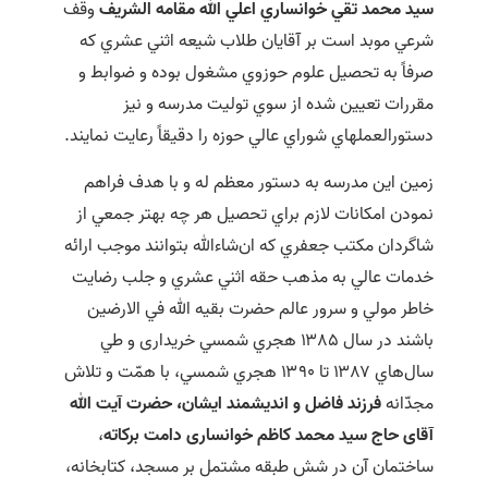
سيد محمد تقي خوانساري اعلي الله مقامه الشريف
وقف
شرعي موبد است بر آقايان طلاب شيعه اثني عشري که
صرفاً به تحصيل علوم حوزوي مشغول بوده و ضوابط و
مقررات تعيين شده از سوي توليت مدرسه و نيز
دستورالعملهاي شوراي عالي حوزه را دقيقاً رعايت نمايند.
زمين اين مدرسه به دستور معظم له و با هدف فراهم
نمودن امکانات لازم براي تحصيل هر چه بهتر جمعي از
شاگردان مکتب جعفري که ان‌شاءالله بتوانند موجب ارائه
خدمات عالي به مذهب حقه اثني عشري و جلب رضايت
خاطر مولي و سرور عالم حضرت بقيه الله في الارضين
باشند در سال ۱۳۸۵ هجري شمسي خريداری و طي
سال‌هاي ۱۳۸۷ تا ۱۳۹۰ هجري شمسي، با همّت و تلاش
مجدّانه
فرزند فاضل و انديشمند ايشان، حضرت آیت الله
آقای حاج سيد محمد کاظم خوانساری دامت برکاته
،
ساختمان آن در شش طبقه مشتمل بر مسجد، کتابخانه،