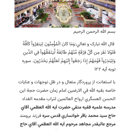
بسم الله الرحمن الرحيم
قال الله تبارک و تعالي:وَمَا كَانَ الْمُؤْمِنُونَ لِيَنفِرُواْ كَآفَّةً
فَلَوْلاَ نَفَرَ مِن كُلِّ فِرْقَةٍ مِّنْهُمْ طَآئِفَةٌ لِّيَتَفَقَّهُواْ فِي الدِّينِ
وَلِيُنذِرُواْ قَوْمَهُمْ إِذَا رَجَعُواْ إِلَيْهِمْ لَعَلَّهُمْ يَحْذَرُونَ. سوره
توبه آيه ۱۲۲
با استعانت از پروردگار متعال و در ظل توجهات و عنايات
خاصه بقيه الله في الارضين امام زمان حضرت حجة ابن
الحسن العسگري ارواح العالمين لتراب مقدمه الفداء
مدرسه علميه فقيه متقي حضرت آيه الله العظمي آقاي
حاج سيد محمد باقر خوانساري قدس سره
فرزند برومند
مرجع عاليقدر مجاهد مرحوم آيه الله العظمي آقاي حاج