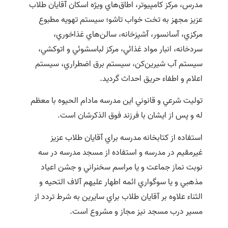
مدرس، مرکز کامپيوتر، اطاق‌هاي ويژه اسکان آقايان طلاب
عزيز مجهز به تخت خواب تاشو؛ سيستم تهويه مطبوع
مرکزي، آسانسور، آشپزخانه، سالن‌هاي غذاخوري،
سردخانه، انبار مواد غذائي، مرکز لباسشوئي و اتوکشي،
سيستم آب شيرين‌کن، سيستم برق اضطراري، سيستم
اعلام و اطفاء حريق احداث گرديد.
توليت شرعي و قانوني اين مدرسه مادام الحيوه با معظم
له و پس از ايشان با فرزند فوق الذکرشان است.
استفاده از کتابخانه مدرسه براي آقايان طلاب عزيز
غيرمقيم در مدرسه و استفاده از مسجد مدرسه در سه
نوبت نماز جماعت و يا مراسم سخنراني و جشن اعياد
مذهبي و يا سوگواري ائمه اطهار عليهم آلاف التحيه و
الثناء علاوه بر آقايان طلاب براي سايرين به شرط تردد از
مسير درب مسجد نيز مجاز و مشروع است.